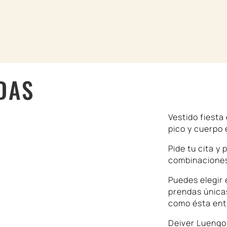
COLECCIONES
DL WORLD
CONFECCIÓN A ME
CONTACTO
RESERVAR CITA
ADAS
Vestido fiesta
pico y cuerpo
Pide tu cita y
combinacione
Puedes elegir 
prendas únicas
como ésta ent
Deiver Luengo 