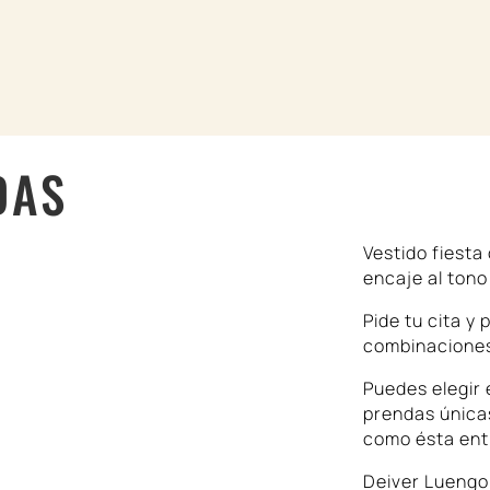
COLECCIONES
DL WORLD
CONFECCIÓN A ME
CONTACTO
RESERVAR CITA
DAS
Vestido fiesta
encaje al tono
Pide tu cita y
combinacione
Puedes elegir 
prendas únicas
como ésta ent
Deiver Luengo 