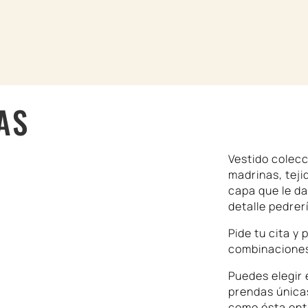
COLECCIONES
DL WORLD
CONFECCIÓN A ME
CONTACTO
RESERVAR CITA
AS
Vestido colec
madrinas, teji
capa que le da
detalle pedrer
Pide tu cita y
combinacione
Puedes elegir 
prendas únicas
como ésta ent