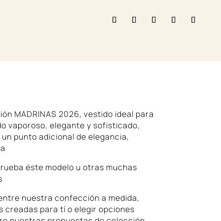
DIDA
ción MADRINAS 2026, vestido ideal para
do vaporoso, elegante y sofisticado,
 un punto adicional de elegancia,
ía
 prueba éste modelo u otras muchas
s
entre nuestra confección a medida,
 creadas para tí o elegir opciones
re nuestras propuestas de colección