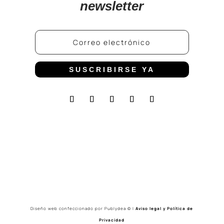
newsletter
SUSCRIBIRSE YA
Diseño web confeccionado por
Publydea
©
|
Aviso legal y Política de
Privacidad